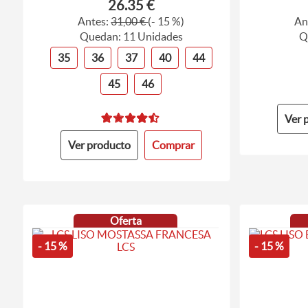
26.35 €
Antes:
31,00 €
(- 15 %)
An
Quedan: 11 Unidades
Q
35
36
37
40
44
45
46
Ver 
Ver producto
Comprar
Oferta
- 15 %
- 15 %