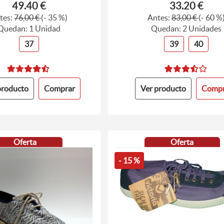
49.40 €
33.20 €
tes:
76,00 €
(- 35 %)
Antes:
83,00 €
(- 60 %
Quedan: 1 Unidad
Quedan: 2 Unidades
37
39
40
producto
Comprar
Ver producto
Compr
Oferta
Oferta
- 15 %