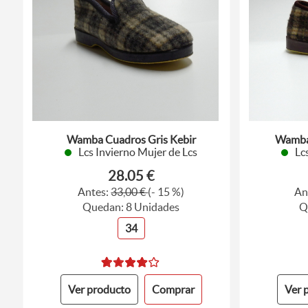
Wamba Cuadros Gris Kebir
Wamba
Lcs Invierno Mujer de Lcs
Lc
28.05 €
Antes:
33,00 €
(- 15 %)
An
Quedan: 8 Unidades
Q
34
Ver producto
Comprar
Ver 