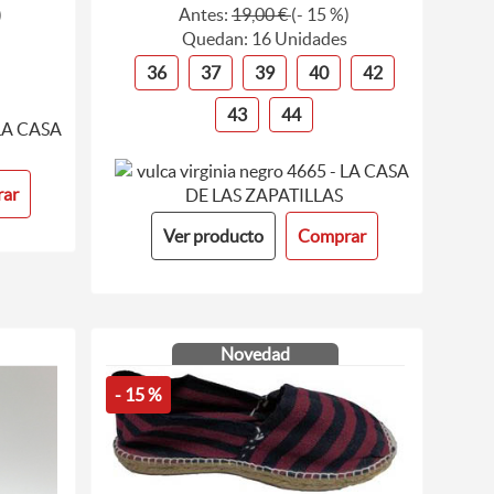
)
Antes:
19,00 €
(- 15 %)
Quedan: 16 Unidades
36
37
39
40
42
43
44
ar
Ver producto
Comprar
Novedad
- 15 %