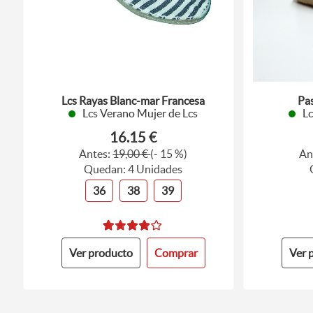
Lcs Rayas Blanc-mar Francesa
Pas
Lcs Verano Mujer de Lcs
Lc
16.15 €
Antes:
19,00 €
(- 15 %)
An
Quedan: 4 Unidades
36
38
39
Ver producto
Comprar
Ver 