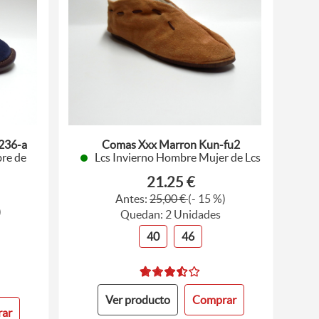
 236-a
Comas Xxx Marron Kun-fu2
re de
Lcs Invierno Hombre Mujer de Lcs
21.25 €
Antes:
25,00 €
(- 15 %)
)
Quedan: 2 Unidades
40
46
Ver producto
Comprar
ar