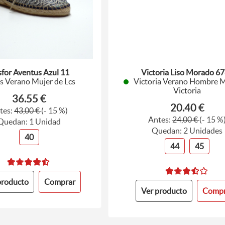
for Aventus Azul 11
Victoria Liso Morado 6
s Verano Mujer de Lcs
Victoria Verano Hombre M
Victoria
36.55 €
20.40 €
tes:
43,00 €
(- 15 %)
Antes:
24,00 €
(- 15 %
Quedan: 1 Unidad
Quedan: 2 Unidades
40
44
45
producto
Comprar
Ver producto
Compr