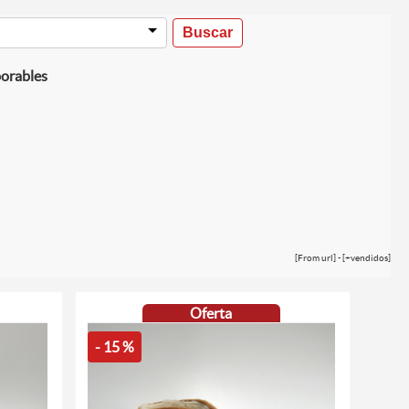
borables
[From url] - [+vendidos]
Oferta
- 15 %