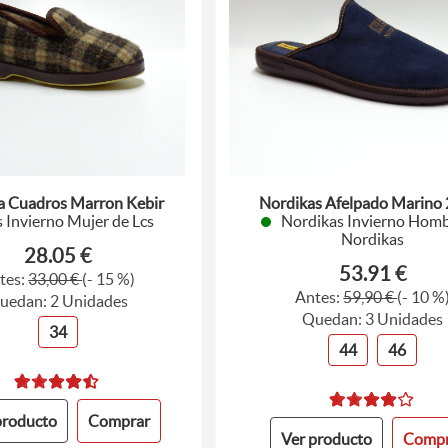
 Cuadros Marron Kebir
Nordikas Afelpado Marino
s Invierno Mujer de Lcs
Nordikas Invierno Homb
Nordikas
28.05 €
53.91 €
tes:
33,00 €
(- 15 %)
Antes:
59,90 €
(- 10 %
uedan: 2 Unidades
Quedan: 3 Unidades
34
44
46
producto
Comprar
Ver producto
Compr