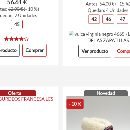
56.61 €
Antes:
54,00 €
(- 15 %
tes:
62,90 €
(- 10 %)
Quedan: 4 Unidades
uedan: 2 Unidades
42
46
47
45
producto
Comprar
Ver producto
Compr
Oferta
Novedad
- 10 %