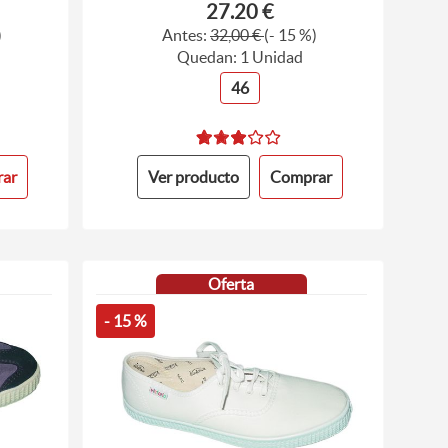
27.20 €
)
Antes:
32,00 €
(- 15 %)
Quedan: 1 Unidad
46
ar
Ver producto
Comprar
Oferta
- 15 %