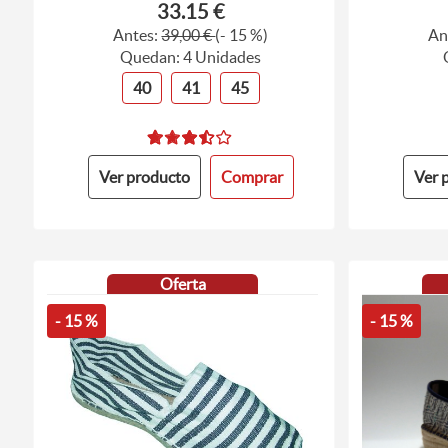
33.15 €
Antes:
39,00 €
(- 15 %)
An
Quedan: 4 Unidades
40
41
45
Ver producto
Comprar
Ver 
Oferta
- 15 %
- 15 %