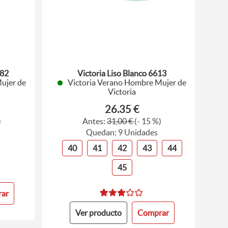
782
Victoria Liso Blanco 6613
ujer de
Victoria Verano Hombre Mujer de
Victoria
26.35 €
)
Antes:
31,00 €
(- 15 %)
Quedan: 9 Unidades
40
41
42
43
44
45
ar
Ver producto
Comprar