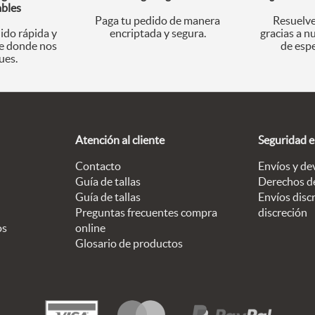
ables
Paga tu pedido de manera
Resuelve
ido rápida y
encriptada y segura.
gracias a n
 donde nos
de espe
ues.
Atención al cliente
Seguridad 
Contacto
Envíos y de
Guía de tallas
Derechos d
Guía de tallas
Envíos discr
Preguntas frecuentes compra
discreción
os
online
Glosario de productos