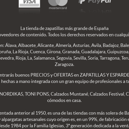
La tienda de zapatillas más grande de España
oveedores de contenido. Todos los derechos reservados en cualqu
n: Álava, Albacete, Alicante, Almería, Asturias, Avila, Badajoz, Bal
oruña, La Rioja, Cuenca, Girona, Granada, Guadalajara, Guipuzcoa, 
edra, Rioja, La, Salamanca, Segovia, Sevilla, Soria, Tarragona, Teru
Zaragoza.
trarás buenos PRECIOS y OFERTAS en ZAPATILLAS Y ESPARDEÑA
s hechas a mano integrada con un gran equipo de profesionales a tu
 NORDIKAS, TONI PONS, Calzados Muntané, Calzados Festival, Calz
cómodos en casa.
ntada anterior al 1950, es una de las tiendas con más solera de B
 y alpargatas artesanales cuyo origen es, en un 99%, de fabricación
sde 1984 por la Familia Iglesias, 3ª generación dedicada a la vent