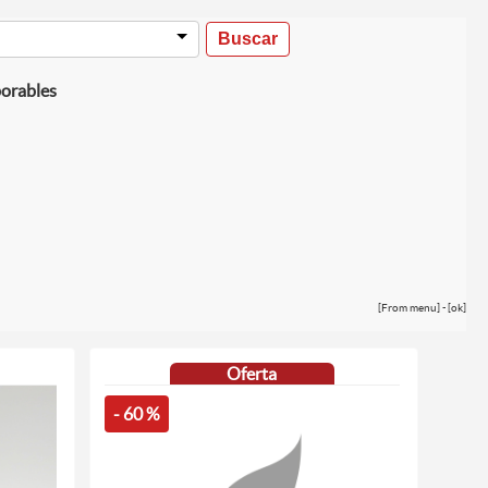
borables
[From menu] - [ok]
Oferta
- 60 %