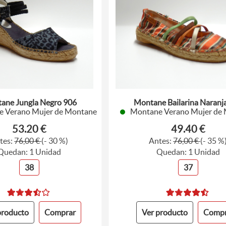
ane Jungla Negro 906
Montane Bailarina Naranj
 Verano Mujer de Montane
Montane Verano Mujer de
53.20 €
49.40 €
tes:
76,00 €
(- 30 %)
Antes:
76,00 €
(- 35 %
Quedan: 1 Unidad
Quedan: 1 Unidad
38
37
producto
Comprar
Ver producto
Compr