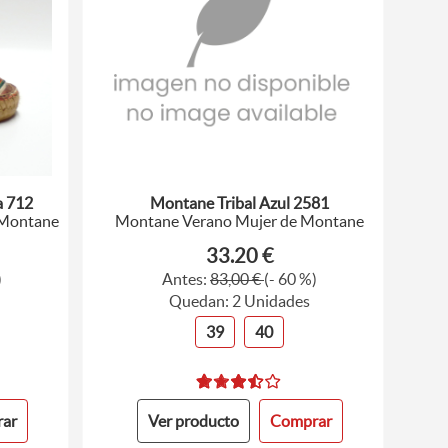
a 712
Montane Tribal Azul 2581
 Montane
Montane Verano Mujer de Montane
33.20 €
)
Antes:
83,00 €
(- 60 %)
Quedan: 2 Unidades
39
40
ar
Ver producto
Comprar