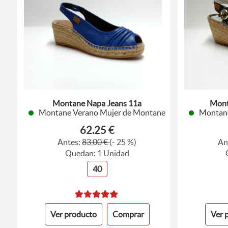
Montane Napa Jeans 11a
Mont
Montane Verano Mujer de Montane
Montane
62.25 €
Antes:
83,00 €
(- 25 %)
An
Quedan: 1 Unidad
40
Ver producto
Comprar
Ver 