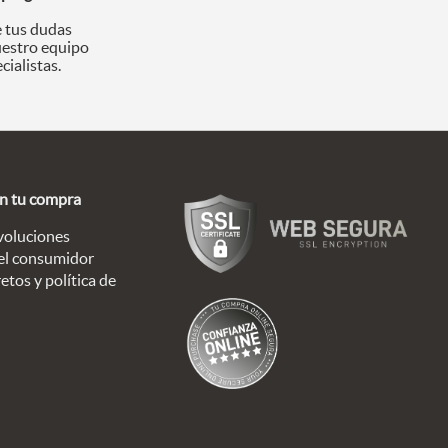
 tus dudas
uestro equipo
cialistas.
en tu compra
voluciones
el consumidor
etos y política de