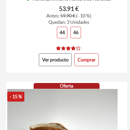
53.91 €
Antes:
59,90 €
(- 10 %)
Quedan: 3 Unidades
44
46
Ver producto
Comprar
Oferta
- 15 %