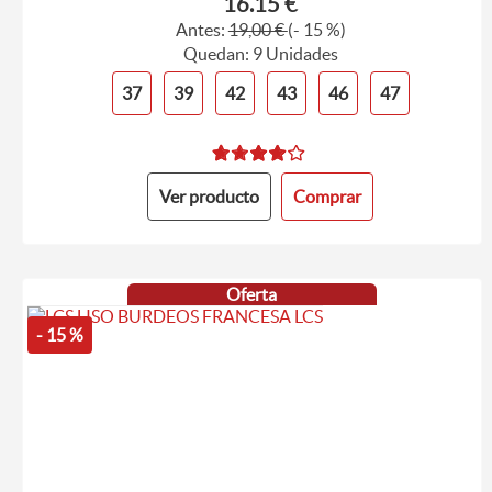
16.15 €
Antes:
19,00 €
(- 15 %)
Quedan: 9 Unidades
37
39
42
43
46
47
Ver producto
Comprar
Oferta
- 15 %