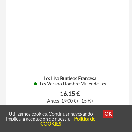
Lcs Liso Burdeos Francesa
Lcs Verano Hombre Mujer de Lcs
16.15 €
Antes:
19,00 €
(- 15 %)
Quedan: 12 Unidades
Utilizamos cookies. Continuar navegando
OK
35
39
41
43
46
47
implica la aceptación de nuestra:
Política de
COOKIES