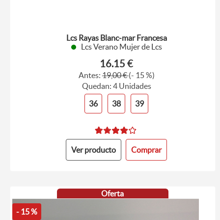
Lcs Rayas Blanc-mar Francesa
Lcs Verano Mujer de Lcs
16.15 €
Antes:
19,00 €
(- 15 %)
Quedan: 4 Unidades
36
38
39
Ver producto
Comprar
Oferta
- 15 %