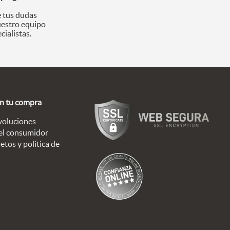
 tus dudas
uestro equipo
cialistas.
en tu compra
voluciones
el consumidor
etos y política de