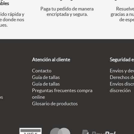
ables
Paga tu pedido de manera
Resuelve
ido rápida y
encriptada y segura.
gracias a n
 donde nos
de espe
ues.
Atención al cliente
Seguridad 
Contacto
Envíos y de
Guía de tallas
Derechos d
Guía de tallas
Envíos discr
Preguntas frecuentes compra
discreción
os
online
Glosario de productos