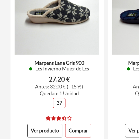
Marpens Lana Gris 900
Marp
Lcs Invierno Mujer de Lcs
Lc
27.20 €
Antes:
32,00 €
(- 15 %)
An
Quedan: 1 Unidad
Q
37
Ver producto
Comprar
Ver 