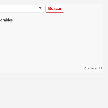
borables
[From menu] - [ok]