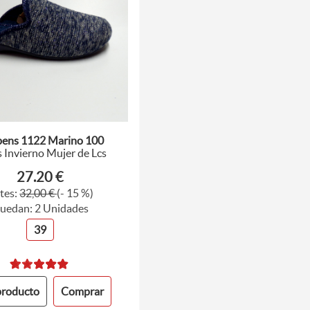
ens 1122 Marino 100
s Invierno Mujer de Lcs
27.20 €
tes:
32,00 €
(- 15 %)
uedan: 2 Unidades
39
producto
Comprar