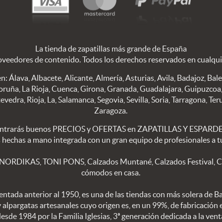
La tienda de zapatillas más grande de España
oveedores de contenido. Todos los derechos reservados en cualqu
n: Álava, Albacete, Alicante, Almería, Asturias, Avila, Badajoz, Bal
oruña, La Rioja, Cuenca, Girona, Granada, Guadalajara, Guipuzcoa, 
edra, Rioja, La, Salamanca, Segovia, Sevilla, Soria, Tarragona, Teru
Zaragoza.
trarás buenos PRECIOS y OFERTAS en ZAPATILLAS Y ESPARDEÑA
s hechas a mano integrada con un gran equipo de profesionales a tu
 NORDIKAS, TONI PONS, Calzados Muntané, Calzados Festival, Calz
cómodos en casa.
ntada anterior al 1950, es una de las tiendas con más solera de B
 y alpargatas artesanales cuyo origen es, en un 99%, de fabricación
sde 1984 por la Familia Iglesias, 3ª generación dedicada a la vent