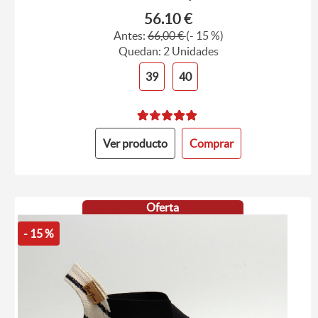
56.10 €
Antes:
66,00 €
(- 15 %)
Quedan: 2 Unidades
39
40
Ver producto
Comprar
Oferta
- 15 %