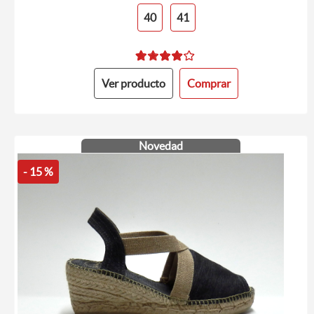
40
41
Ver producto
Comprar
Novedad
- 15 %