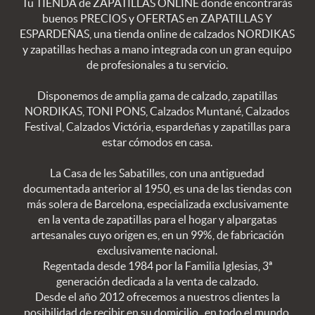
Tu TIENDA de ZAPATILLAS ONLINE donde encontrarás
buenos PRECIOS y OFERTAS en ZAPATILLAS Y
ESPARDEÑAS, una tienda online de calzados NORDIKAS
y zapatillas hechas a mano integrada con un gran equipo
de profesionales a tu servicio.
Disponemos de amplia gama de calzado, zapatillas
NORDIKAS, TONI PONS, Calzados Muntané, Calzados
Festival, Calzados Victória, espardeñas y zapatillas para
estar cómodos en casa.
La Casa de les Sabatilles, con una antiguedad
documentada anterior al 1950, es una de las tiendas con
más solera de Barcelona, especializada exclusivamente
en la venta de zapatillas para el hogar y alpargatas
artesanales cuyo origen es, en un 99%, de fabricación
exclusivamente nacional.
Regentada desde 1984 por la Familia Iglesias, 3ª
generación dedicada a la venta de calzado.
Desde el año 2012 ofrecemos a nuestros clientes la
posibilidad de recibir en su domicilio , en todo el mundo,