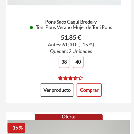
Pons Saco Caqui Breda-v
Toni Pons Verano Mujer de Toni Pons
51.85 €
Antes:
61,00 €
(- 15 %)
Quedan: 2 Unidades
38
40
Ver producto
Comprar
Oferta
- 15 %