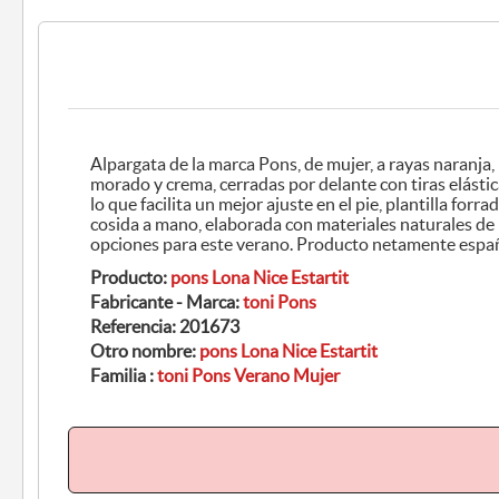
Alpargata de la marca Pons, de mujer, a rayas naranja, rosa oscuro, azul, verde,
morado y crema, cerradas por delante con tiras elásticas cruzadas desde el empeine
lo que facilita un mejor ajuste en el pie, plantilla forrada de lona, cuña de 3, 5 cm,
cosida a mano, elaborada con materiales naturales de primera calidad, es una de las
opciones para este verano. Producto netamente es
Producto:
pons Lona Nice Estartit
Fabricante - Marca:
toni Pons
Referencia:
201673
Otro nombre:
pons Lona Nice Estartit
Familia :
toni Pons Verano Mujer