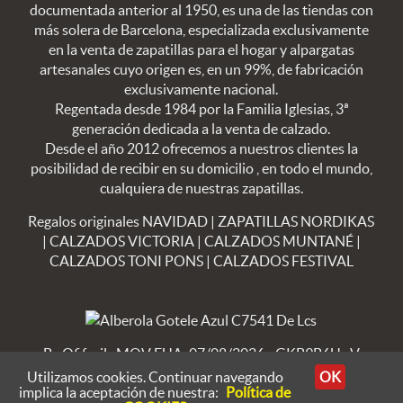
documentada anterior al 1950, es una de las tiendas con
más solera de Barcelona, especializada exclusivamente
en la venta de zapatillas para el hogar y alpargatas
artesanales cuyo origen es, en un 99%, de fabricación
exclusivamente nacional.
Regentada desde 1984 por la Familia Iglesias, 3ª
generación dedicada a la venta de calzado.
Desde el año 2012 ofrecemos a nuestros clientes la
posibilidad de recibir en su domicilio , en todo el mundo,
cualquiera de nuestras zapatillas.
Regalos originales NAVIDAD
|
ZAPATILLAS NORDIKAS
|
CALZADOS VICTORIA
|
CALZADOS MUNTANÉ
|
CALZADOS TONI PONS
|
CALZADOS FESTIVAL
By Ofifacil
· MOV FUA: 07/08/2026 - GKB9B6U · V
8.4.23
Utilizamos cookies. Continuar navegando
OK
implica la aceptación de nuestra:
Política de