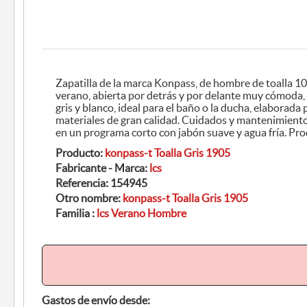
Zapatilla de la marca Konpass, de hombre de toalla 100% algodón, para invierno y
verano, abierta por detrás y por delante muy cómoda, ligera y fácil de calzar, a rayas
gris y blanco, ideal para el baño o la ducha, elaborada por manos expertas y
materiales de gran calidad. Cuidados y mantenimiento: Lavar a mano o a máquina
en un prog
Producto:
konpass-t Toalla Gris 1905
Fabricante - Marca:
lcs
Referencia:
154945
Otro nombre:
konpass-t Toalla Gris 1905
Familia :
lcs Verano Hombre
Gastos de envío desde: