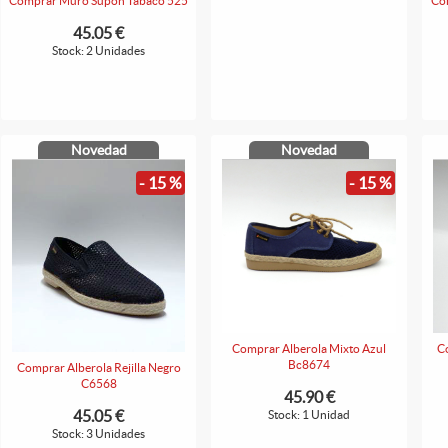
Comprar Muro Supon Tabaco 525
Com
45.05 €
Stock: 2 Unidades
Novedad
Novedad
- 15 %
- 15 %
Comprar Alberola Mixto Azul
C
Bc8674
Comprar Alberola Rejilla Negro
C6568
45.90 €
45.05 €
Stock: 1 Unidad
Stock: 3 Unidades