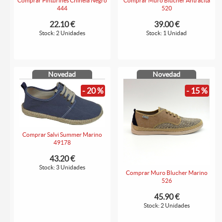
Comprar Pinturines Chinela Negro
Comprar Muro Blucher Antracita
444
520
22.10 €
39.00 €
Stock: 2 Unidades
Stock: 1 Unidad
Novedad
Novedad
- 20 %
- 15 %
Comprar Salvi Summer Marino
49178
43.20 €
Stock: 3 Unidades
Comprar Muro Blucher Marino
526
45.90 €
Stock: 2 Unidades