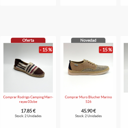
Oferta
Novedad
- 15 %
- 15 %
Comprar Rodrigo Camping Marr-
Comprar Muro Blucher Marino
rayas 03cbe
526
17.85 €
45.90 €
Stock: 2 Unidades
Stock: 2 Unidades