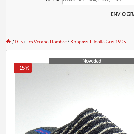
ENVIO GRAT
/
LCS
/
Lcs Verano Hombre
/
Konpass T Toalla Gris 1905
Novedad
- 15 %