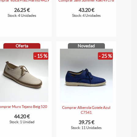
prar Vulca Pratt Marino 4429
Comprar Salvi Summer Kaki 49178
26.25 €
43.20 €
Stock: 4 Unidades
Stock: 4 Unidades
Oferta
Novedad
- 15 %
- 25 %
omprar Muro Tejano Beig 520
Comprar Alberola Gotele Azul
C7541
44.20 €
39.75 €
Stock: 1 Unidad
Stock: 11 Unidades