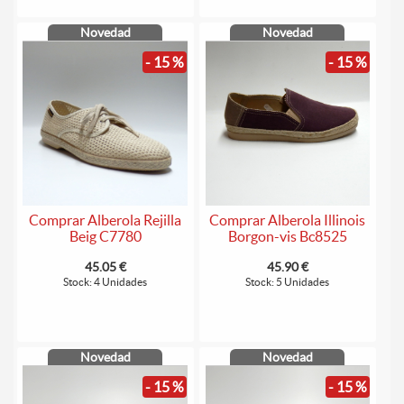
Novedad
Novedad
- 15 %
- 15 %
Comprar Alberola Rejilla
Comprar Alberola Illinois
Beig C7780
Borgon-vis Bc8525
45.05 €
45.90 €
Stock: 4 Unidades
Stock: 5 Unidades
Novedad
Novedad
- 15 %
- 15 %