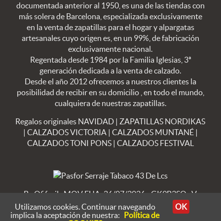
documentada anterior al 1950, es una de las tiendas con
más solera de Barcelona, especializada exclusivamente
en la venta de zapatillas para el hogar y alpargatas
artesanales cuyo origen es, en un 99%, de fabricación
exclusivamente nacional.
Regentada desde 1984 por la Familia Iglesias, 3ª
generación dedicada a la venta de calzado.
Desde el año 2012 ofrecemos a nuestros clientes la
posibilidad de recibir en su domicilio , en todo el mundo,
cualquiera de nuestras zapatillas.
Regalos originales NAVIDAD
|
ZAPATILLAS NORDIKAS
|
CALZADOS VICTORIA
|
CALZADOS MUNTANÉ
|
CALZADOS TONI PONS
|
CALZADOS FESTIVAL
By Ofifacil
· MOV FUA: 26/07/2026 - GK9B3SO · V
8.4.23
Utilizamos cookies. Continuar navegando
OK
implica la aceptación de nuestra:
Política de