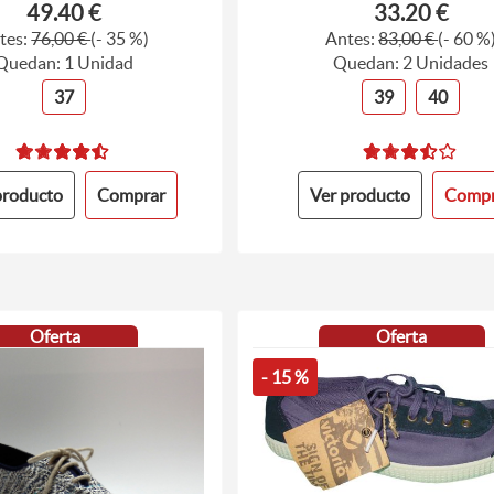
49.40 €
33.20 €
tes:
76,00 €
(- 35 %)
Antes:
83,00 €
(- 60 %
Quedan: 1 Unidad
Quedan: 2 Unidades
37
39
40
producto
Comprar
Ver producto
Compr
Oferta
Oferta
- 15 %