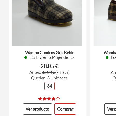
Wamba Cuadros Gris Kebir
Wamba
Lcs Invierno Mujer de Lcs
Lc
28.05 €
Antes:
33,00 €
(- 15 %)
An
Quedan: 8 Unidades
Q
34
Ver producto
Comprar
Ver 