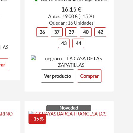
16.15 €
)
Antes:
19,00 €
(- 15 %)
Quedan: 16 Unidades
36
37
39
40
42
43
44
ar
Ver producto
Comprar
Novedad
- 15 %