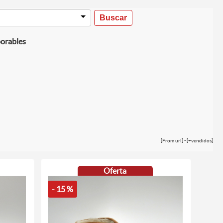
borables
[From url] - [+vendidos]
Oferta
- 15 %