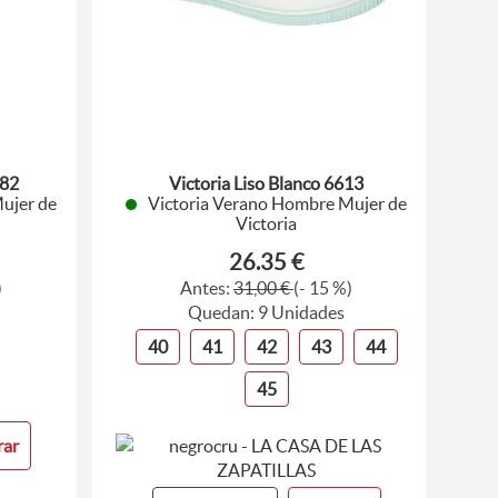
782
Victoria Liso Blanco 6613
ujer de
Victoria Verano Hombre Mujer de
Victoria
26.35 €
)
Antes:
31,00 €
(- 15 %)
Quedan: 9 Unidades
40
41
42
43
44
45
ar