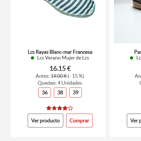
Lcs Rayas Blanc-mar Francesa
Pas
Lcs Verano Mujer de Lcs
Lc
16.15 €
Antes:
19,00 €
(- 15 %)
An
Quedan: 4 Unidades
36
38
39
Ver producto
Comprar
Ver 