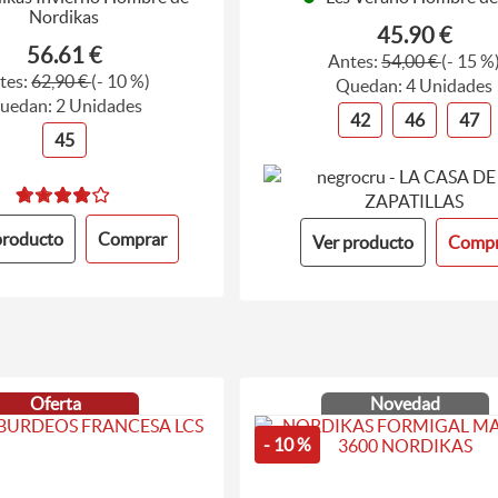
Nordikas
45.90 €
56.61 €
Antes:
54,00 €
(- 15 %
tes:
62,90 €
(- 10 %)
Quedan: 4 Unidades
uedan: 2 Unidades
42
46
47
45
producto
Comprar
Ver producto
Compr
Oferta
Novedad
- 10 %