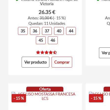
Victoria
26.35 €
Antes:
31,00 €
(- 15 %)
An
Quedan: 11 Unidades
Q
35
36
37
40
44
45
46
Ver 
Ver producto
Comprar
Oferta
- 15 %
- 15 %