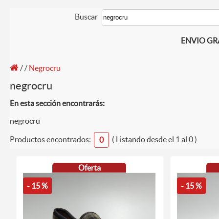
Buscar
ENVIO GRAT
/
/
Negrocru
negrocru
En esta sección encontrarás:
negrocru
Productos encontrados:
( Listando desde el 1 al 0 )
0
Oferta
- 15 %
- 15 %