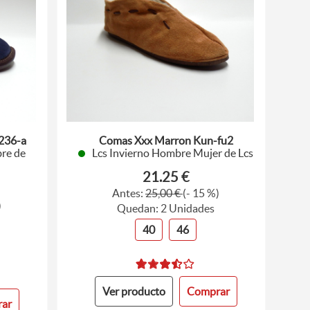
 236-a
Comas Xxx Marron Kun-fu2
re de
Lcs Invierno Hombre Mujer de Lcs
21.25 €
Antes:
25,00 €
(- 15 %)
)
Quedan: 2 Unidades
40
46
Ver producto
Comprar
ar