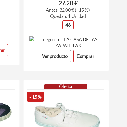
27.20 €
)
Antes:
32,00 €
(- 15 %)
Quedan: 1 Unidad
46
ar
Ver producto
Comprar
Oferta
- 15 %