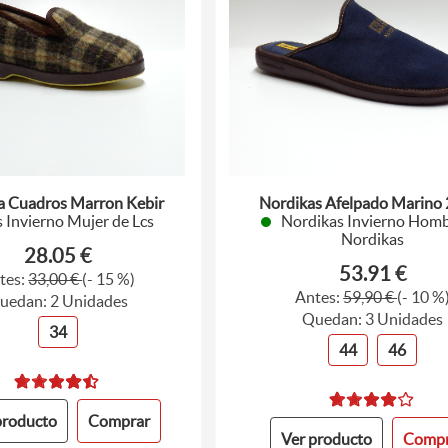
 Cuadros Marron Kebir
Nordikas Afelpado Marino
s Invierno Mujer de Lcs
Nordikas Invierno Homb
Nordikas
28.05 €
53.91 €
tes:
33,00 €
(- 15 %)
Antes:
59,90 €
(- 10 %
uedan: 2 Unidades
Quedan: 3 Unidades
34
44
46
producto
Comprar
Ver producto
Compr