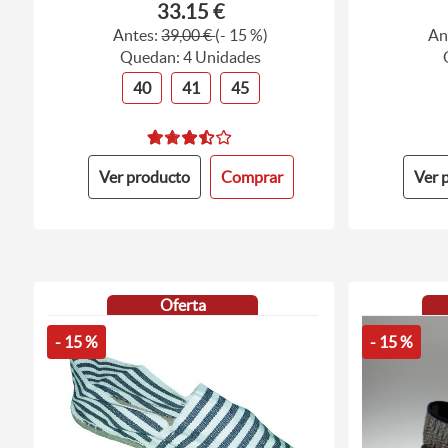
33.15 €
Antes:
39,00 €
(- 15 %)
An
Quedan: 4 Unidades
40
41
45
Ver producto
Comprar
Ver 
Oferta
- 15 %
- 15 %