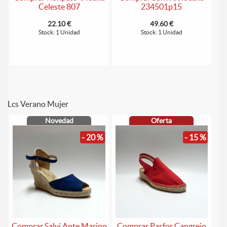
Celeste 807
234501p15
22.10 €
49.60 €
Stock: 1 Unidad
Stock: 1 Unidad
Lcs Verano Mujer
Novedad
Oferta
- 20 %
- 15 %
Comprar Salvi Ante Marino
Comprar Pasfor Cangrejo