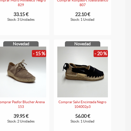
mprar Muro Minielectr Negro
Comprar Konpass-t Toalla Blanco
829
807
33.15 €
22.10 €
Stock: 3 Unidades
Stock: 1 Unidad
Novedad
Novedad
- 15 %
- 20 %
omprar Pasfor Blucher Arena
Comprar Salvi Encintada Negro
153
104002p3
39.95 €
56.00 €
Stock: 2 Unidades
Stock: 1 Unidad