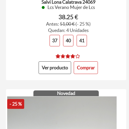
Salvi Lona Calatrava 24069
Lcs Verano Mujer de Lcs
38.25 €
Antes:
51,00 €
(- 25 %)
Quedan: 4 Unidades
37
40
41
Ver producto
Comprar
Novedad
- 25 %