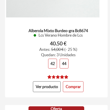
Alberola Mixto Burdeo-gra Bc8674
Lcs Verano Hombre de Lcs
40.50 €
Antes:
54,00 €
(- 25 %)
Quedan: 3 Unidades
42
44
Ver producto
Comprar
Oferta