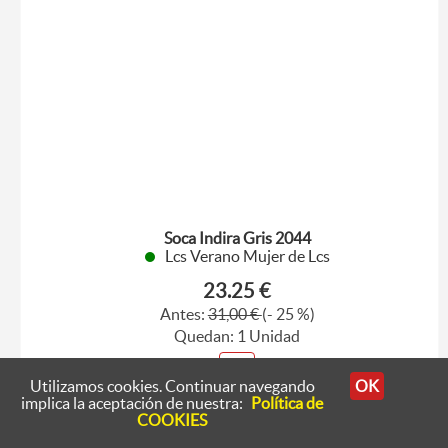
Soca Indira Gris 2044
Lcs Verano Mujer de Lcs
23.25 €
Antes:
31,00 €
(- 25 %)
Quedan: 1 Unidad
40
Utilizamos cookies. Continuar navegando
OK
implica la aceptación de nuestra:
Política de
COOKIES