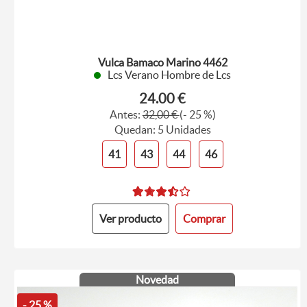
Vulca Bamaco Marino 4462
Lcs Verano Hombre de Lcs
24.00 €
Antes:
32,00 €
(- 25 %)
Quedan: 5 Unidades
41
43
44
46
Ver producto
Comprar
Novedad
- 25 %