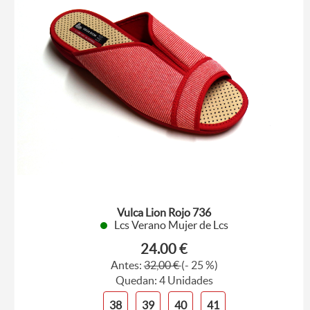
Vulca Lion Rojo 736
Lcs Verano Mujer de Lcs
24.00 €
Antes:
32,00 €
(- 25 %)
Quedan: 4 Unidades
38
39
40
41