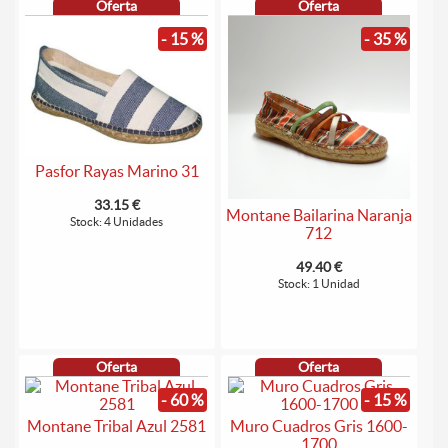
Oferta
Oferta
- 15 %
- 35 %
Pasfor Rayas Marino 31
33.15 €
Montane Bailarina Naranja
Stock: 4 Unidades
712
49.40 €
Stock: 1 Unidad
Oferta
Oferta
- 60 %
- 15 %
Montane Tribal Azul 2581
Muro Cuadros Gris 1600-
1700