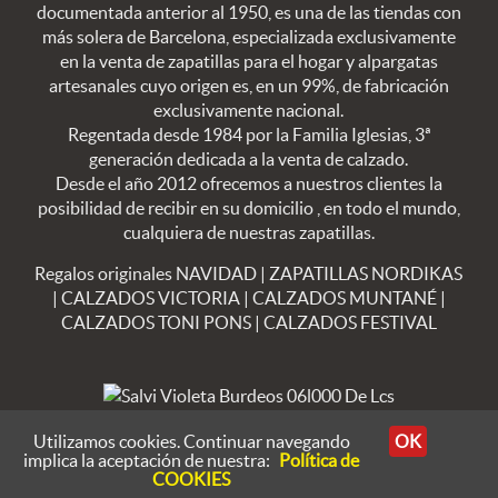
documentada anterior al 1950, es una de las tiendas con
más solera de Barcelona, especializada exclusivamente
en la venta de zapatillas para el hogar y alpargatas
artesanales cuyo origen es, en un 99%, de fabricación
exclusivamente nacional.
Regentada desde 1984 por la Familia Iglesias, 3ª
generación dedicada a la venta de calzado.
Desde el año 2012 ofrecemos a nuestros clientes la
posibilidad de recibir en su domicilio , en todo el mundo,
cualquiera de nuestras zapatillas.
Regalos originales NAVIDAD
|
ZAPATILLAS NORDIKAS
|
CALZADOS VICTORIA
|
CALZADOS MUNTANÉ
|
CALZADOS TONI PONS
|
CALZADOS FESTIVAL
By Ofifacil
· MOV FUA: 07/08/2026 - GK9TLLE · V 8.4.23
Utilizamos cookies. Continuar navegando
OK
implica la aceptación de nuestra:
Política de
COOKIES