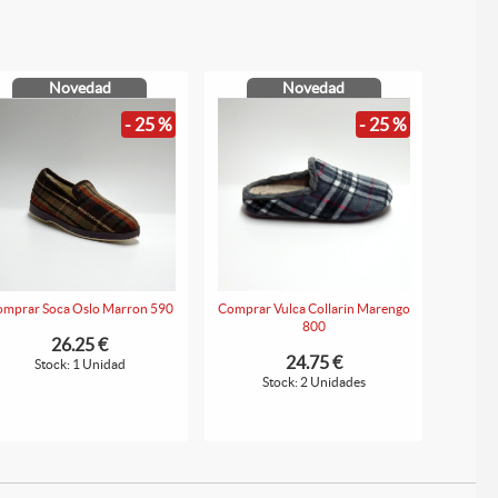
Novedad
Novedad
- 25 %
- 25 %
mprar Soca Oslo Marron 590
Comprar Vulca Collarin Marengo
800
26.25 €
24.75 €
Stock: 1 Unidad
Stock: 2 Unidades