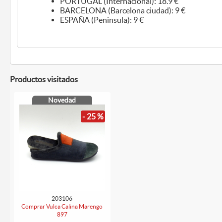
PORTUGAL (Internacional): 18.9 €
BARCELONA (Barcelona ciudad): 9 €
ESPAÑA (Peninsula): 9 €
Productos visitados
Novedad
- 25 %
203106
Comprar Vulca Calina Marengo
897