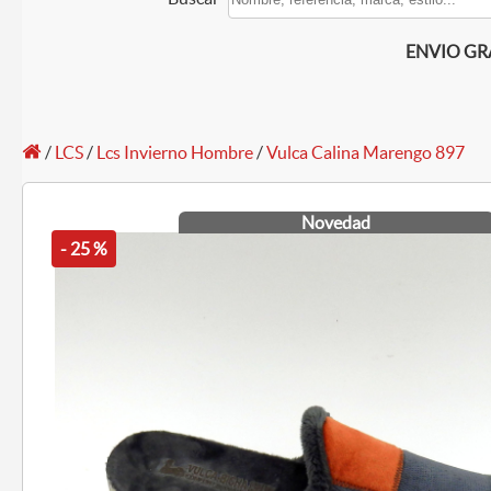
ENVIO GRAT
/
LCS
/
Lcs Invierno Hombre
/
Vulca Calina Marengo 897
Novedad
- 25 %