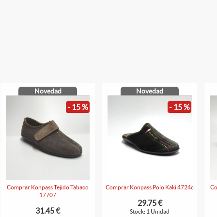
Novedad
Novedad
- 15 %
- 15 %
Comprar Konpass Tejido Tabaco
Comprar Konpass Polo Kaki 4724c
Co
17707
29.75 €
31.45 €
Stock: 1 Unidad