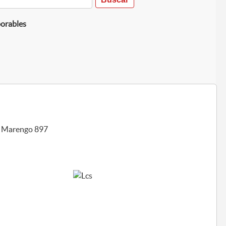
borables
a Marengo 897