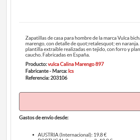
Zapatillas de casa para hombre de la marca Vulca bicha, modelo 897. Zapatil
marengo, con detalle de quot;retalesquot; en naranja. Zapatillas destalonadas con
plantilla extraíble realizadas en tejido, con forro y planta en pelo suave. Suela de
caucho. Fabricadas en España.
Producto:
vulca Calina Marengo 897
Fabricante - Marca:
lcs
Referencia:
203106
Gastos de envío desde:
AUSTRIA (Internacional): 19.8 €