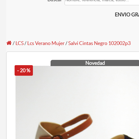
ENVIO GRAT
/
LCS
/
Lcs Verano Mujer
/
Salvi Cintas Negro 102002p3
Novedad
- 20 %