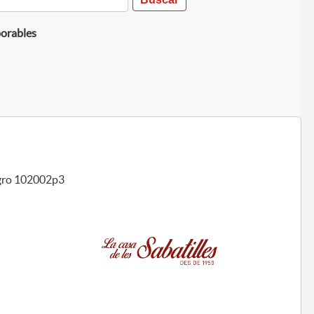
borables
egro 102002p3