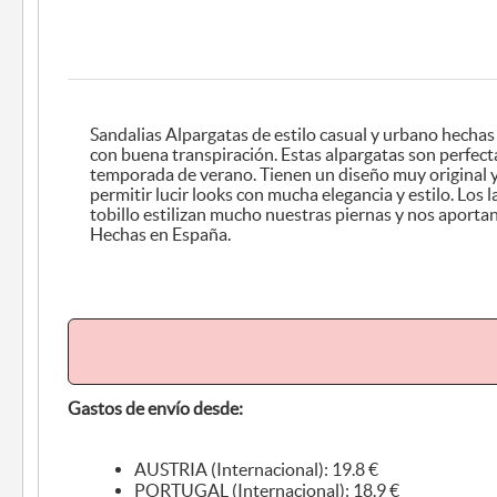
Sandalias Alpargatas de estilo casual y urbano hechas
con buena transpiración. Estas alpargatas son perfectas para disfrutar de la
temporada de verano. Tienen un diseño muy original y cuidado que nos va a
permitir lucir looks con mucha elegancia y estilo. Los lazos que rodean nuestro
tobillo estilizan mucho nuestras piernas y nos aportan u
Hechas en España.
Gastos de envío desde:
AUSTRIA (Internacional): 19.8 €
PORTUGAL (Internacional): 18.9 €