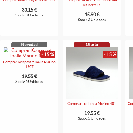
Comprar Pasfor Rayas Tostado 31
Comprar Alberola Illinois Verde-
vis Bc8525
33.15 €
45.90 €
Stock: 3 Unidades
Stock: 3 Unidades
Novedad
Oferta
- 15 %
- 15 %
Comprar Konpass-t Toalla Marino
1907
19.55 €
Stock: 6 Unidades
Comprar Lcs Toalla Marino 401
Com
19.55 €
Stock: 5 Unidades