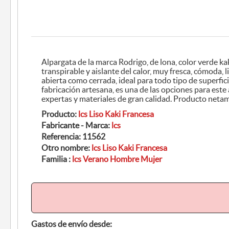
Alpargata de la marca Rodrigo, de lona, color verde kaki, plantilla interior de yute,
transpirable y aislante del calor, muy fresca, cómoda, ligera, muy práctica tanto
abierta como cerrada, ideal para todo tipo de superficies, suela de yute y caucho,
fabricación artesana, es una de las opciones para este año. Elaborada por manos
expertas y materiales de gran calid
Producto:
lcs Liso Kaki Francesa
Fabricante - Marca:
lcs
Referencia:
11562
Otro nombre:
lcs Liso Kaki Francesa
Familia :
lcs Verano Hombre Mujer
Gastos de envío desde: