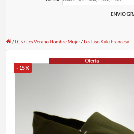
ENVIO GRAT
/
LCS
/
Lcs Verano Hombre Mujer
/
Lcs Liso Kaki Francesa
Oferta
- 15 %