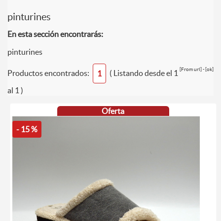
pinturines
En esta sección encontrarás:
pinturines
[From url] - [ok]
Productos encontrados:
( Listando desde el 1
1
al 1 )
Oferta
- 15 %