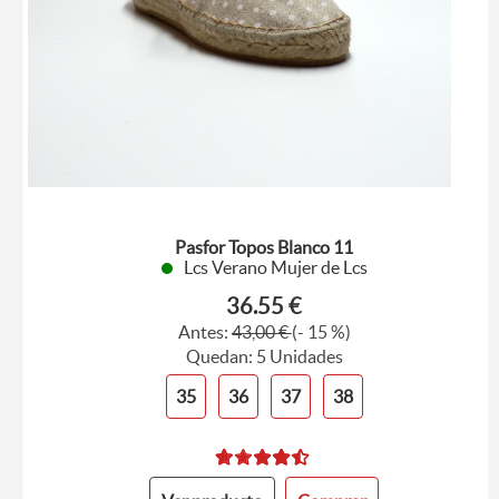
Pasfor Topos Blanco 11
Lcs Verano Mujer de Lcs
36.55 €
Antes:
43,00 €
(- 15 %)
Quedan: 5 Unidades
35
36
37
38