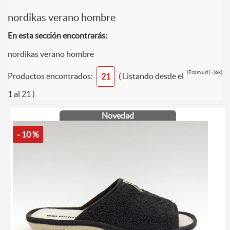
nordikas verano hombre
En esta sección encontrarás:
nordikas verano hombre
[From url] - [ok]
Productos encontrados:
( Listando desde el
21
1 al 21 )
Novedad
- 10 %