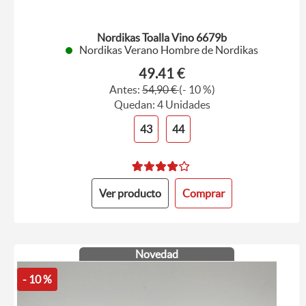
Nordikas Toalla Vino 6679b
Nordikas Verano Hombre de Nordikas
49.41 €
Antes:
54,90 €
(- 10 %)
Quedan: 4 Unidades
43
44
Ver producto
Comprar
Novedad
- 10 %