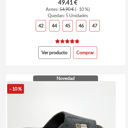
49.41 €
Antes:
54,90 €
(- 10 %)
Quedan: 5 Unidades
42
44
45
46
47
Ver producto
Comprar
Novedad
- 10 %