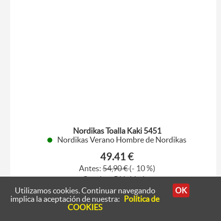
Nordikas Toalla Kaki 5451
Nordikas Verano Hombre de Nordikas
49.41 €
Antes:
54,90 €
(- 10 %)
Quedan: 5 Unidades
Utilizamos cookies. Continuar navegando
OK
42
43
44
implica la aceptación de nuestra:
Política de
COOKIES