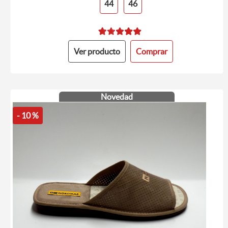
44
46
Ver producto
Comprar
Novedad
- 10 %