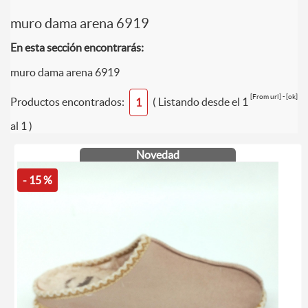
muro dama arena 6919
En esta sección encontrarás:
muro dama arena 6919
[From url] - [ok]
Productos encontrados:
( Listando desde el 1
1
al 1 )
Novedad
- 15 %