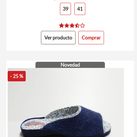
39
41
Ver producto
Comprar
Novedad
- 25 %