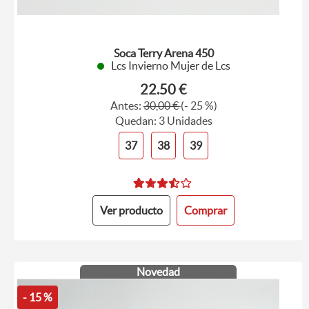
Soca Terry Arena 450
Lcs Invierno Mujer de Lcs
22.50 €
Antes:
30,00 €
(- 25 %)
Quedan: 3 Unidades
37
38
39
Ver producto
Comprar
Novedad
- 15 %