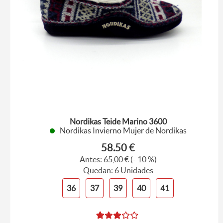
Nordikas Teide Marino 3600
Nordikas Invierno Mujer de Nordikas
58.50 €
Antes:
65,00 €
(- 10 %)
Quedan: 6 Unidades
36
37
39
40
41