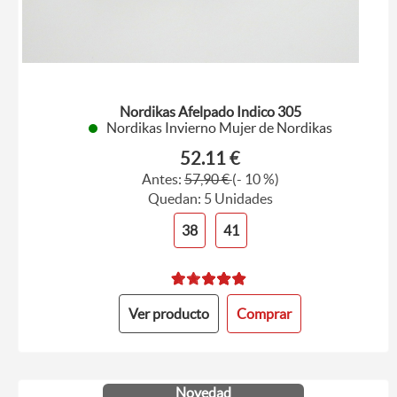
Nordikas Afelpado Indico 305
Nordikas Invierno Mujer de Nordikas
52.11 €
Antes:
57,90 €
(- 10 %)
Quedan: 5 Unidades
38
41
Ver producto
Comprar
Novedad