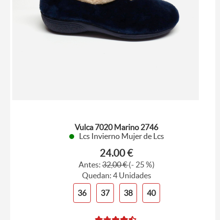
Vulca 7020 Marino 2746
Lcs Invierno Mujer de Lcs
24.00 €
Antes:
32,00 €
(- 25 %)
Quedan: 4 Unidades
36
37
38
40