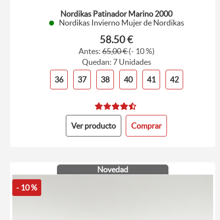
Nordikas Patinador Marino 2000
Nordikas Invierno Mujer de Nordikas
58.50 €
Antes:
65,00 €
(- 10 %)
Quedan: 7 Unidades
36
37
38
40
41
42
Ver producto
Comprar
Novedad
- 10 %