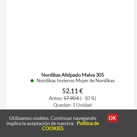
Nordikas Afelpado Malva 305
Nordikas Invierno Mujer de Nordikas
52.11 €
Antes:
57,90 €
(- 10 %)
Quedan: 1 Unidad
37
Utilizamos cookies. Continuar navegando
OK
implica la aceptación de nuestra:
Política de
COOKIES