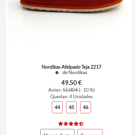
Nordikas Afelpado Teja 2217
de Nordikas
49.50 €
Antes:
55,00 €
(- 10 %)
Quedan: 4 Unidades
44
45
46