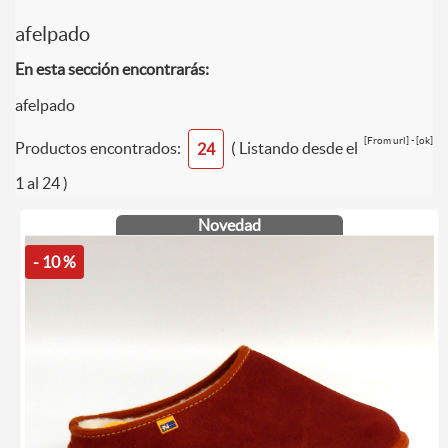
afelpado
En esta sección encontrarás:
afelpado
[From url] - [ok]
Productos encontrados:
( Listando desde el
24
1 al 24 )
Novedad
- 10 %