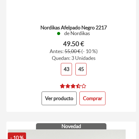
Nordikas Afelpado Negro 2217
de Nordikas
49.50 €
Antes:
55,00 €
(- 10 %)
Quedan: 3 Unidades
43
45
Ver producto
Comprar
Novedad
- 10 %