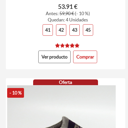
53.91 €
Antes:
59,90 €
(- 10 %)
Quedan: 4 Unidades
41
42
43
45
Ver producto
Comprar
Oferta
- 10 %