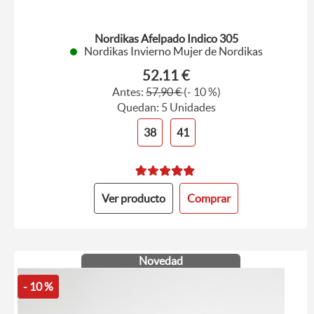
Nordikas Afelpado Indico 305
Nordikas Invierno Mujer de Nordikas
52.11 €
Antes:
57,90 €
(- 10 %)
Quedan: 5 Unidades
38
41
Ver producto
Comprar
Novedad
- 10 %