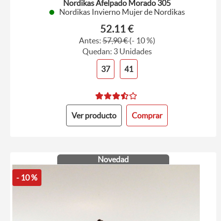
Nordikas Afelpado Morado 305
Nordikas Invierno Mujer de Nordikas
52.11 €
Antes:
57,90 €
(- 10 %)
Quedan: 3 Unidades
37
41
Ver producto
Comprar
Novedad
- 10 %