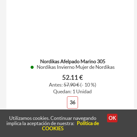
Nordikas Afelpado Marino 305
Nordikas Invierno Mujer de Nordikas
52.11 €
Antes:
57,90 €
(- 10 %)
Quedan: 1 Unidad
36
Utilizamos cookies. Continuar navegando
OK
implica la aceptación de nuestra:
Política de
COOKIES
Ver producto
Comprar