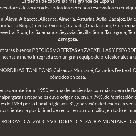
La tienda de zapatillas más grande de España
oveedores de contenido. Todos los derechos reservados en cualqu
n: Álava, Albacete, Alicante, Almería, Asturias, Avila, Badajoz, Bal
oruña, La Rioja, Cuenca, Girona, Granada, Guadalajara, Guipuzcoa, 
edra, Rioja, La, Salamanca, Segovia, Sevilla, Soria, Tarragona, Teru
Zaragoza.
trarás buenos PRECIOS y OFERTAS en ZAPATILLAS Y ESPARDEÑA
s hechas a mano integrada con un gran equipo de profesionales a tu
 NORDIKAS, TONI PONS, Calzados Muntané, Calzados Festival, Calz
cómodos en casa.
ntada anterior al 1950, es una de las tiendas con más solera de B
 y alpargatas artesanales cuyo origen es, en un 99%, de fabricación
sde 1984 por la Familia Iglesias, 3ª generación dedicada a la vent
 clientes la posibilidad de recibir en su domicilio , en todo el mu
NORDIKAS
|
CALZADOS VICTORIA
|
CALZADOS MUNTANÉ
|
CA