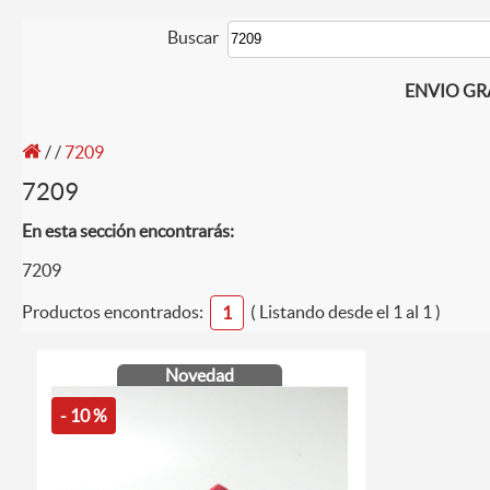
Buscar
ENVIO GRAT
/
/
7209
7209
En esta sección encontrarás:
7209
Productos encontrados:
( Listando desde el 1 al 1 )
1
Novedad
- 10 %