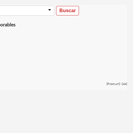
borables
[From url] - [ok]