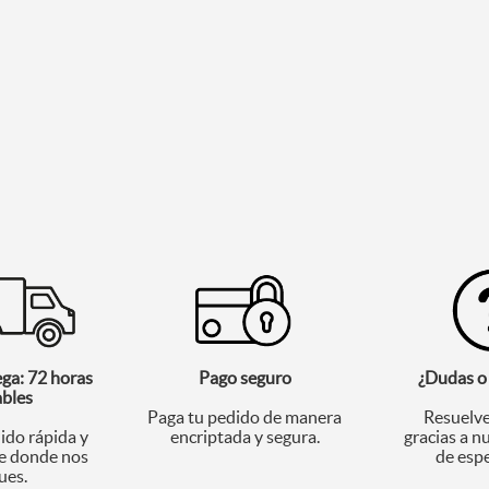
ega: 72 horas
Pago seguro
¿Dudas o
ables
Paga tu pedido de manera
Resuelve
ido rápida y
encriptada y segura.
gracias a n
 donde nos
de espe
ues.