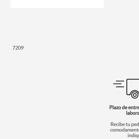
7209
Plazo de entr
labor
Recibe tu ped
comodamente
indiq