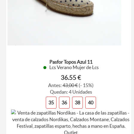
Pasfor Topos Azul 11
Lcs Verano Mujer de Lcs
36.55 €
Antes:
43,00 €
(- 15%)
Quedan: 4 Unidades
35
36
38
40