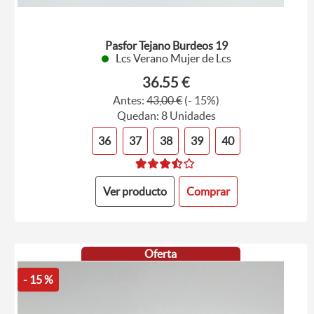
Pasfor Tejano Burdeos 19
Lcs Verano Mujer de Lcs
36.55 €
Antes:
43,00 €
(- 15%)
Quedan: 8 Unidades
36
37
38
39
40
Ver producto
Comprar
Oferta
- 15 %