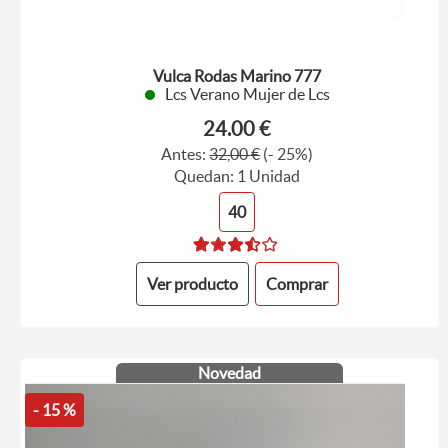
Vulca Rodas Marino 777
Lcs Verano Mujer de Lcs
24.00 €
Antes:
32,00 €
(- 25%)
Quedan: 1 Unidad
40
Ver producto
Comprar
Novedad
- 15 %