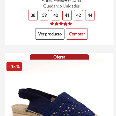
Antes:
43,00 €
(- 15%)
Quedan: 6 Unidades
38
39
40
41
42
44
Ver producto
Comprar
Oferta
- 15 %