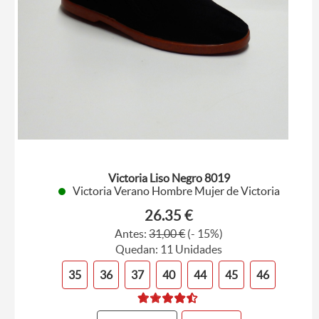
Victoria Liso Negro 8019
Victoria Verano Hombre Mujer de Victoria
26.35 €
Antes:
31,00 €
(- 15%)
Quedan: 11 Unidades
35
36
37
40
44
45
46