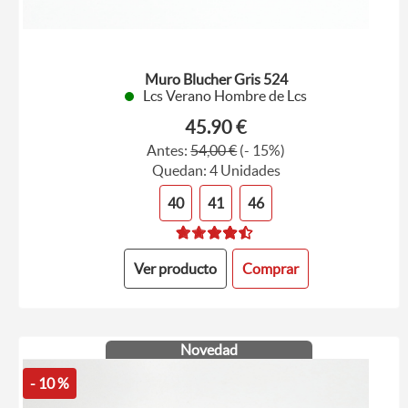
Muro Blucher Gris 524
Lcs Verano Hombre de Lcs
45.90 €
Antes:
54,00 €
(- 15%)
Quedan: 4 Unidades
40
41
46
Ver producto
Comprar
Novedad
- 10 %