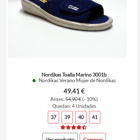
Nordikas Toalla Marino 3001b
Nordikas Verano Mujer de Nordikas
49.41 €
Antes:
54,90 €
(- 10%)
Quedan: 4 Unidades
37
39
40
41
Ver producto
Comprar